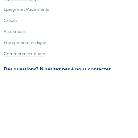
Épargne et Placements
Crédits
Assurances
Entreprendre en ligne
Commerce extérieur
Des questions? N'hésitez pas à nous contacter
Prendre rendez-vous
KBC Brussels près de chez vous
Une question? Un problème? Une plainte?
Card Stop 078 170 170
Signalez une fraude sur Internet