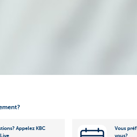
dement?
stions? Appelez KBC
Vous préf
 Live
vous?