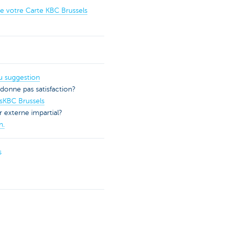
 votre Carte KBC Brussels
u suggestion
donne pas satisfaction?
esKBC Brussels
r externe impartial?
n.
s
)