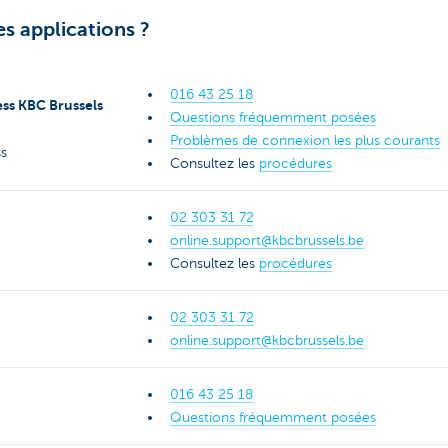
s applications ?
016 43 25 1
8
ss KBC Brussels
Questions fréquemment posées
Problèmes de connexion les plus courants
ss
Consultez les
procédures
02 303 31 72
online.support@kbcbrussels.be
Consultez les
procédures
02 303 31 72
online.support@kbcbrussels.be
016 43 25 18
Questions fréquemment posées