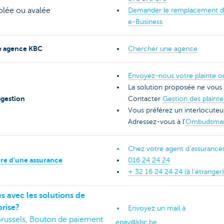
olée ou avalée
Demander le remplacement de
e-Business
e agence KBC
Chercher une agence
Envoyez-nous votre plainte o
La solution proposée ne vous 
ggestion
Contacter
Gestion des plaint
Vous préférez un interlocuteu
Adressez-vous à l'
Ombudsma
Chez votre agent d'assurance
dre d'une assurance
016 24 24 24
+ 32 16 24 24 24 (à l’étranger
 avec les solutions de
rise?
Envoyez un mail à
russels, Bouton de paiement
epay@kbc.be