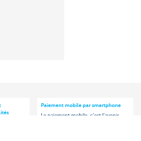
t
Paiement mobile par smartphone
ités
Le paiement mobile, c’est l’avenir.
aisse, des
Comment le proposer en tant que
ici comment
commerçant ? Et qu’attendent vos
clients ?