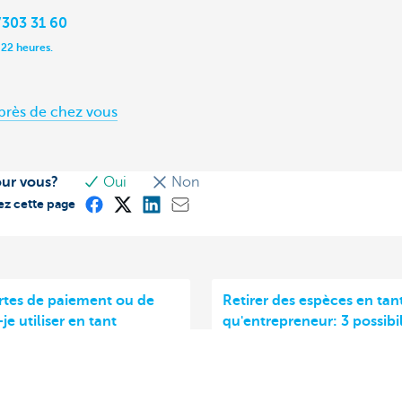
303 31 60
 22 heures.
près de chez vous
our vous?
Oui
Non
ez cette page
rtes de paiement ou de
Retirer des espèces en tan
-je utiliser en tant
qu'entrepreneur: 3 possibil
eneur?
De la monnaie pour votre c
'entrepreneur, vous devez
billets pour un achat? Vo
questions bancaires au
retirer des espèces en tant