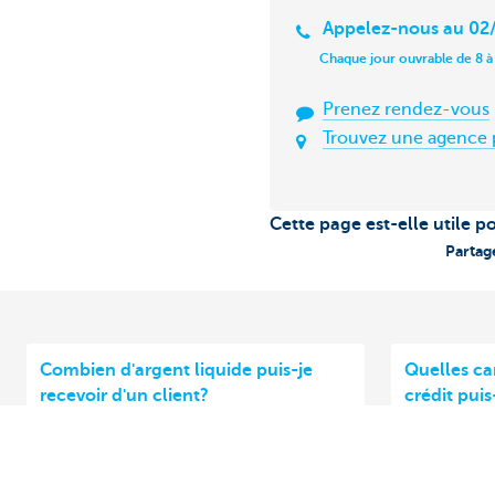
Appelez-nous au 02/
Chaque jour ouvrable de 8 à
Prenez rendez-vous
Trouvez une agence 
Cette page est-elle utile p
Partag
Combien d'argent liquide puis-je
Quelles ca
recevoir d'un client?
crédit puis
qu'entrepr
En tant que chef d'entreprise, vous
En tant qu
souhaitez proposer à vos clients
régler vos 
plusieurs modes de paiement, tels