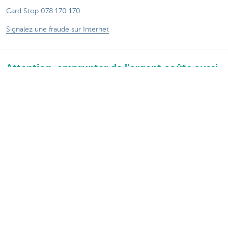
Card Stop 078 170 170
Signalez une fraude sur Internet
Attention, emprunter de l'argent coûte aussi
de l'argent.
®
Tarifs
Sitemap
Informations légales
Contactez-nous
Documentation
Responsible disclosure
Accessibilité