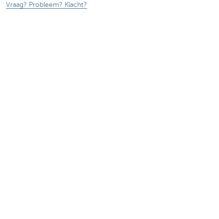
Vraag? Probleem? Klacht?
Card Stop 078 170 170
Meld internetfraude
Let op, geld lenen kost ook geld.
®
Tarieven
Sitemap
Juridische info
Documentatie
Contact
Responsible disclosure
Toegankelijkheid