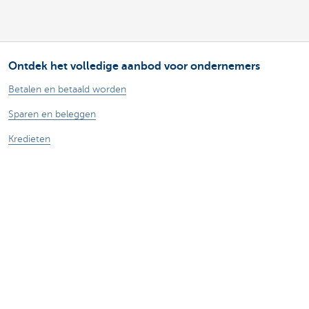
Ontdek het volledige aanbod voor ondernemers
Betalen en betaald worden
Sparen en beleggen
Kredieten
Verzekeringen
Mijn webshop
Buitenlandse handel
Contacteer ons
Maak een afspraak
Vind een kantoor in je buurt