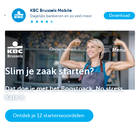
KBC Brussels Mobile
Download
Dagelijks bankieren en zo veel meer
Ondernemen
menu
KBC
Slim je zaak starten?
Dat doe je met het Boostpack. No stress.
Kate it.
Ontdek je 12 startersvoordelen
Ondernemers