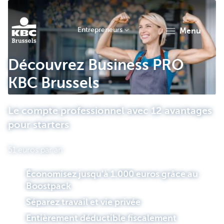
Entrepreneurs
menu
KBC
Découvrez Business PRO
KBC Brussels
Le compte professionnel avec 12 avantages
pour starters
Entrepreneurs
51 euros par an
Économisez jusqu’à 1.000 euros grâce au
Boostpack
Séparez travail et vie privée
Entièrement déductible fiscalement