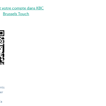
z votre compte dans KBC
Brussels Touch
nts
er
'a