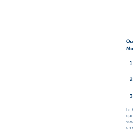
Entrepreneurs
Ou
Mo
Le 
qui
vos
en 