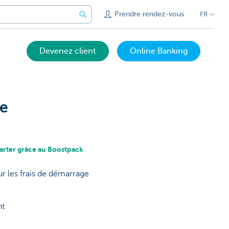
Prendre rendez-vous
FR
Devenez client
Online Banking
te
tarter grâce au Boostpack
r les frais de démarrage
nt