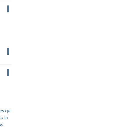
es qui
u la
us