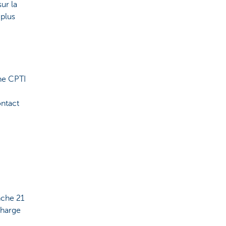
ur la
 plus
ne CPTI
ntact
nche 21
charge