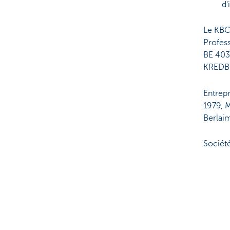
d'
Le KBC
Profes
BE 403
KREDB
Entrepr
1979, M
Berlaim
Sociét