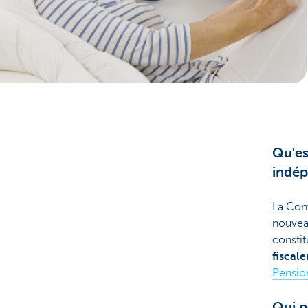
Entrepreneurs
Qu'es
indép
La Conv
nouvea
consti
fiscal
Pensio
Qui p