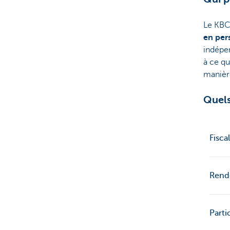
Le KBC
en per
indépe
à ce q
manièr
Quels
Fisca
Rend
Parti