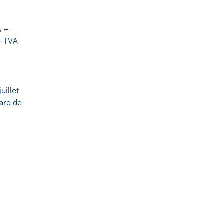
A –
- TVA
uillet
vard de