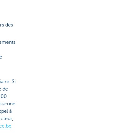
rs des
rsements
e
aire. Si
e de
000
i aucune
ppel à
cteur,
ce.be
,