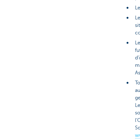
Le
Le
si
co
Le
fu
d’
ma
As
To
au
ge
L
so
l’
Sq
w