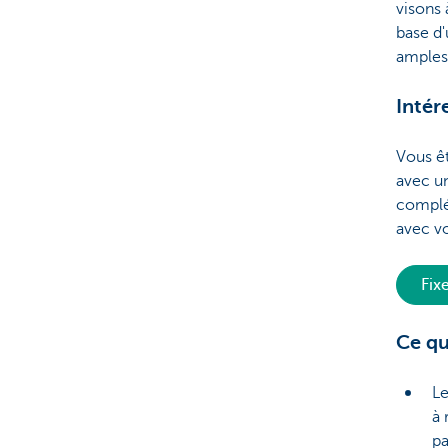
visons 
base d'
amples 
Intér
Vous ê
avec u
complé
avec vo
Fix
Ce qu
Le
à 
pa