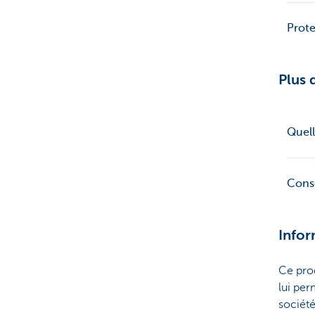
Prote
Plus 
Quell
Conse
Infor
Ce prod
lui per
société