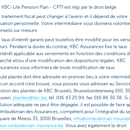
 KBC-Life Pension Plan - CPTI est régi par le droit belge.
 traitement fiscal peut changer à l’avenir et il dépend de votre
tuation personnelle. Votre intermédiaire vous donnera volontie
nseils sur mesure.
 taux d’intérêt garanti peut toutefois être modifié pour les ve
turs. Pendant la durée du contrat, KBC Assurances fixe le taux
intérêt applicable aux versements en fonction des conditions d
rché et/ou d’une modification des dispositions légales. KBC
surances vous informera de toute modification de taux.
ute plainte doit être adressée en premier lieu à votre intermédi
cun accord n’est trouvé, vous pouvez vous adresser au Servic
stion des plaintes de KBC Brussels, Brusselsesteenweg 100, 3
euven,
plaintes@kbc.be
, tél. 016 43 25 94, fax 016 86 30 38. S
lution adéquate ne peut être dégagée, il est possible de faire a
Ombudsman des Assurances, compétent pour l’intégralité du se
uare de Meeûs 35, 1000 Bruxelles,
info@ombudsman-insuran
ww.ombudsman-insurance.be
. Vous avez également le droit