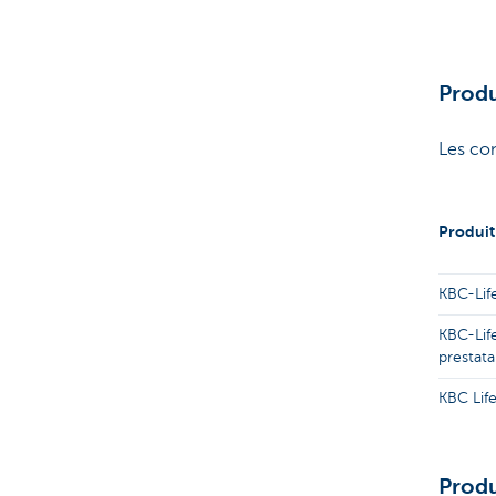
Produ
Les con
Produit
KBC-Life
KBC-Life
prestata
KBC Lif
Produ