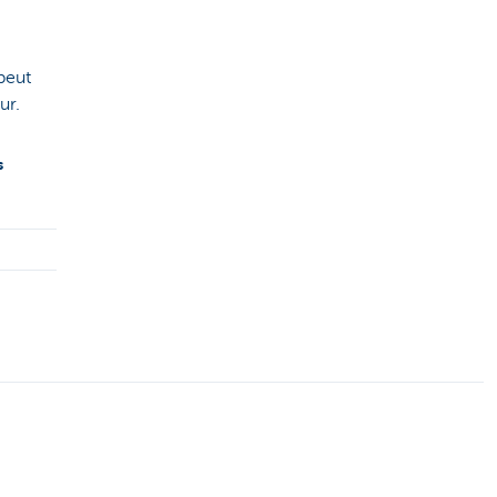
 peut
ur.
s