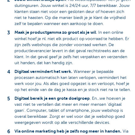
sluitingsuren. Jouw winkel is 24/24 uur, 7/7 bereikbaar. Jouw
klanten staan niet voor een gesloten deur of hoeven zich
niet te haasten. Op die manier biedt je je klant de vrijdheid
zelf te bepalen wanneer een aankoop te doen.
Maak je productgamma zo groot als je wil
. In een online
winkel hoef je nl. niet elk product op
voorraad
te hebben. Er
zijn zelfs webshops die zonder voorraad werken. De
productleverancier levert in dat geval rechtstreeks aan de
klant. In dat geval geef je zelfs het verpakken en verzenden
uit handen, dat kan handig zijn.
Digitaal vermindert het werk.
Wanneer je bepaalde
processen automatisch kan laten verlopen, vermindert het
werk voor jou. Als alles goed opgezet is en verloopt, hoef je
op het einde van de dag je kassa en je stock niet na te tellen.
Digitaal bereik je een grote doelgroep
. En...we hoeven je
vast niet te vertellen dat meer en meer mensen 'digitaal
gaan'. Computer, tablet of smartphone, jouw webshop is
overal bereikbaar. Zorgt er wel voor dat je webshop goed
weergegeven wordt op alle verschillende devices.
Via online marketing heb je zelfs nog meer in handen.
Via