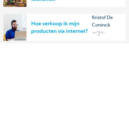
Kristof De
Hoe verkoop ik mijn
Coninck
producten via internet?
Ontdek het volledige aanbod voor ondernemers
Betalen en betaald worden
Sparen en beleggen
Kredieten
Verzekeringen
Mijn webshop
Buitenlandse handel