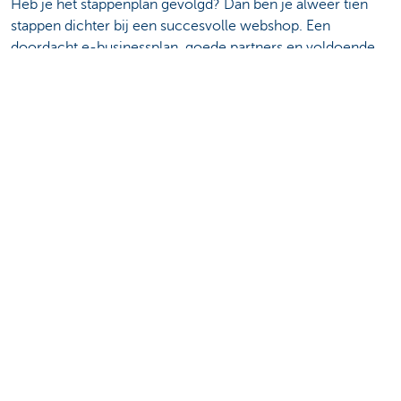
Heb je het stappenplan gevolgd? Dan ben je alweer tien
stappen dichter bij een succesvolle webshop. Een
doordacht e-businessplan, goede partners en voldoende
aandacht voor marketing zijn dan ook cruciaal, naast een
stevige portie motivatie en passie.
Michiel Vanreyten
Zaakvoerder @ Digital Talents bvba
Deel deze pagina
Is deze pagina nuttig voor jou?
Ja
Nee