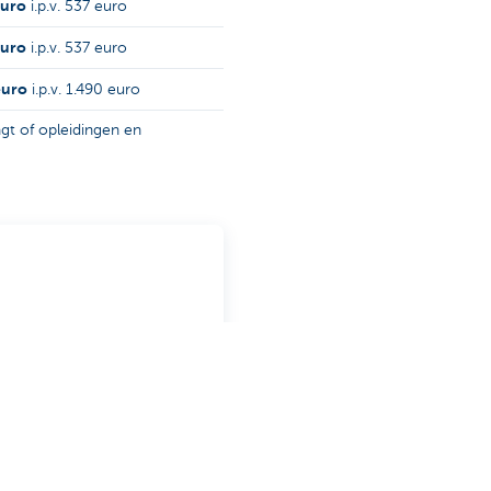
euro
i.p.v. 537 euro
euro
i.p.v. 537 euro
euro
i.p.v. 1.490 euro
agt of opleidingen en