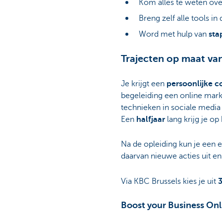
Kom alles te weten ov
Breng zelf alle tools in
Word met hulp van
sta
Trajecten op maat va
Je krijgt een
persoonlijke c
begeleiding een online market
technieken in sociale media z
Een
halfjaar
lang krijg je o
Na de opleiding kun je een e
daarvan nieuwe acties uit en 
Via KBC Brussels kies je uit
3
Boost your Business On