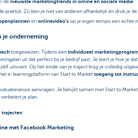
er de
nieuwste marketingtrends in online en sociale media
.
 de praktijk. Zo ben je niet van anderen afhankelijk én druk je de
ppenplannen
en
onlinevideo’s
op je eigen tempo een echte m
n je onderneming
oach
toegewezen. Tijdens een
individueel marketingprogr
ingplan uit dat perfect bij je bedrijf past. Je leert je hoe je d
élf uitvoert. Op het einde van je traject krijg je volledig uitge
p het e-learningplatform van Start to Market
toegang tot instruc
valuatiesessie aanvragen. Je bekijkt samen met Start to Market 
verbetert je plan.
 trajecten
:
line met Facebook Marketing