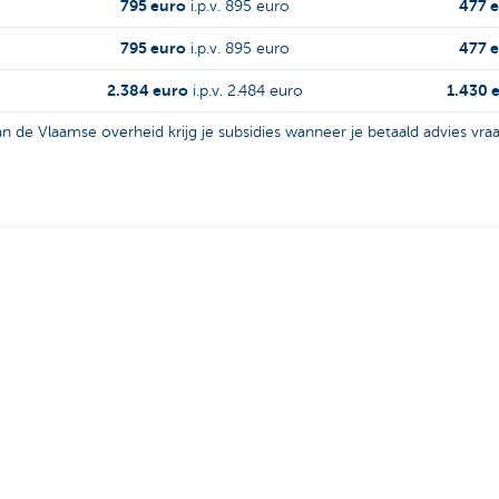
795 euro
477 
i.p.v. 895 euro
795 euro
477 
i.p.v. 895 euro
2.384 euro
1.430 
i.p.v. 2.484 euro
n de Vlaamse overheid krijg je subsidies wanneer je betaald advies vra