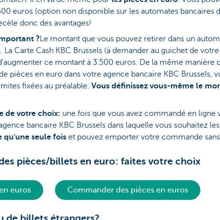
t 500 euros (option non disponible sur les automates bancaires 
cèle donc des avantages!
important ?
Le montant que vous pouvez retirer dans un autom
os. La Carte Cash KBC Brussels (à demander au guichet de vot
 d'augmenter ce montant à 3.500 euros. De la même manièr
u de pièces en euro dans votre agence bancaire KBC Brussels, 
limites fixées au préalable.
Vous définissez vous-même le mo
e de votre choix:
une fois que vous avez commandé en ligne vo
'agence bancaire KBC Brussels dans laquelle vous souhaitez les
 qu'une seule fois
et pouvez emporter votre commande sans 
s pièces/billets en euro: faites votre choix
en euros
Commander des pièces en euros
 de billets étrangers?