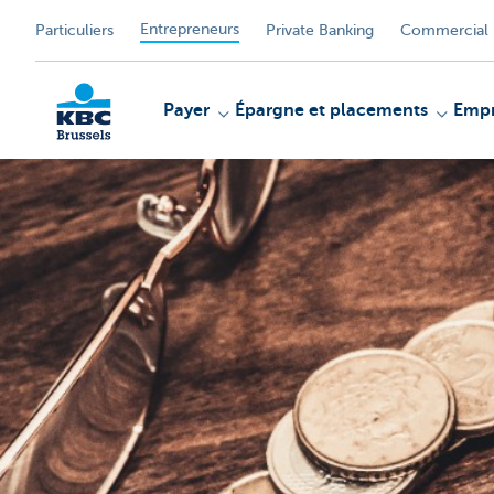
Entrepreneurs
Particuliers
Private Banking
Commercial 
Payer
Épargne et placements
Empr
KBC