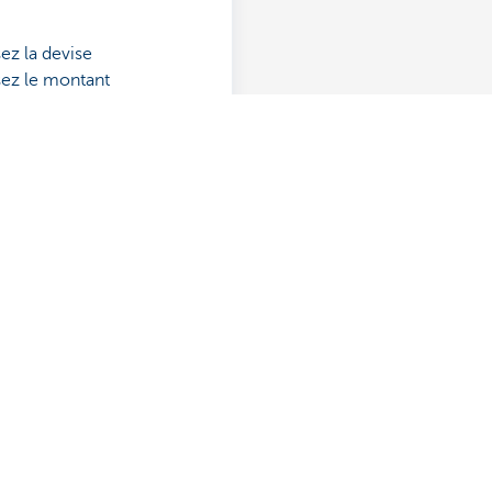
ez la devise
sez le montant
dez où et quand vous
? N'hésitez pas à nous
-vous