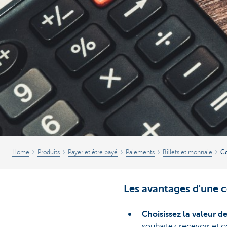
Home
Produits
Payer et être payé
Paiements
Billets et monnaie
Co
Les avantages d'une 
Choisissez la valeur de
souhaitez recevoir et 