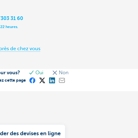
303 31 60
 22 heures.
près de chez vous
our vous?
Oui
Non
ez cette page
r des devises en ligne