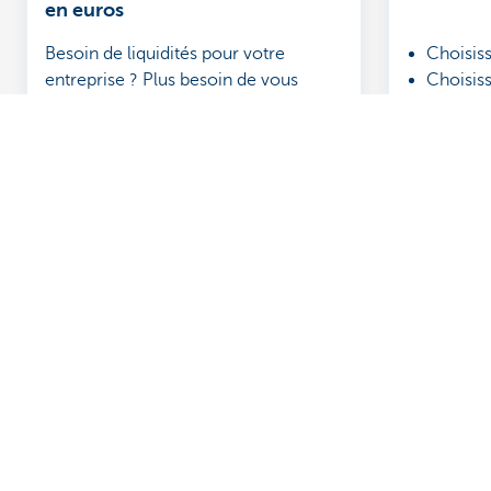
en euros
Besoin de liquidités pour votre
Choisiss
entreprise ? Plus besoin de vous
Choisis
rendre à un distributeur automatique
Comman
KBC Brussels. Vous pouvez
voulez
commander en ligne, à tout moment
et en tous lieux
Découvrez nos produits et services
Des questions
pour entrepreneurs
contacter
Payer et être payé
Prendre rendez