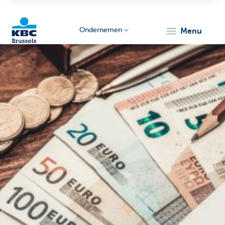
Ondernemen
menu
KBC
Ondernemers