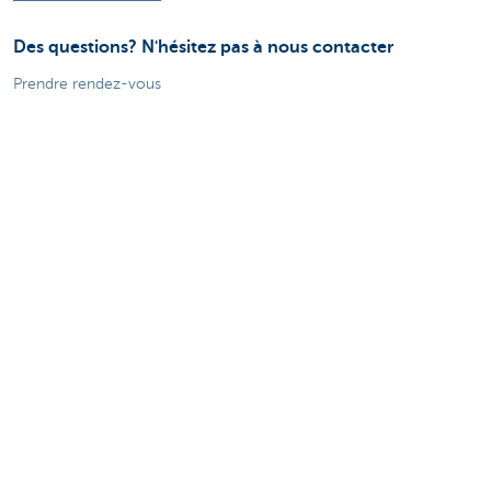
Des questions? N'hésitez pas à nous contacter
Prendre rendez-vous
KBC Brussels près de chez vous
Une question? Un problème? Une plainte?
Card Stop 078 170 170
Signalez une fraude sur Internet
Attention, emprunter de l'argent coûte aussi
de l'argent.
®
Tarifs
Sitemap