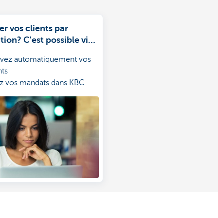
er vos clients par
tion? C'est possible via
sels-Online for
vez automatiquement vos
.
ts
z vos mandats dans KBC
-Online for Business
 facilement vos fichiers
ssements