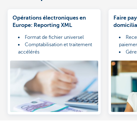
Opérations électroniques en
Faire pay
Europe: Reporting XML
domicilia
KBC Brus
Format de fichier universel
Rece
Business
Comptabilisation et traitement
paiemen
accélérés
Gére
Conseils compris
Brussels
Créez
d'encai