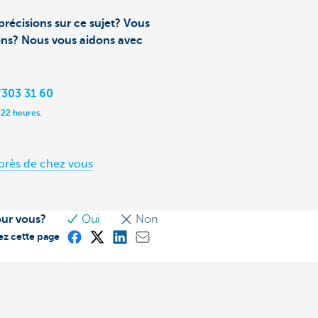
précisions sur ce sujet? Vous
ons? Nous vous aidons avec
303 31 60
 22 heures.
près de chez vous
our vous?
Oui
Non
ez cette page