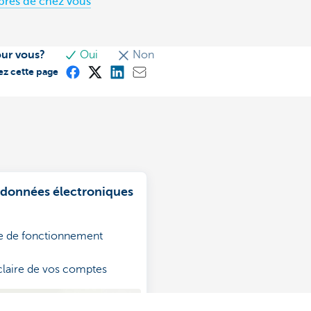
près de chez vous
our vous?
Oui
Non
ez cette page
 données électroniques
 de fonctionnement
claire de vos comptes
 recevoir des données de
s comptes