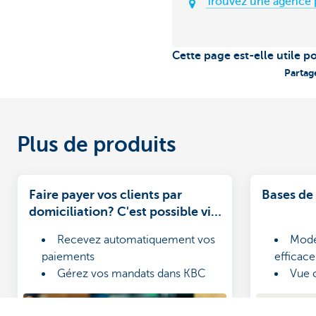
Trouvez une agence 
Cette page est-elle utile p
Partag
Plus de produits
Faire payer vos clients par
Bases de
domiciliation? C'est possible via
KBC Brussels-Online for
Recevez automatiquement vos
Mode
Business.
paiements
efficace
Gérez vos mandats dans KBC
Vue 
Brussels-Online for Business
Pour
Créez facilement vos fichiers
tous le