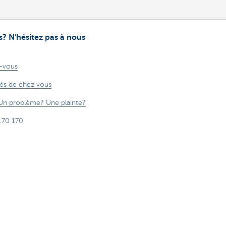
? N'hésitez pas à nous
-vous
rès de chez vous
Un problème? Une plainte?
170 170
aude sur Internet
 aussi de l'argent.
mentation
Responsible disclosure
Accessibilité