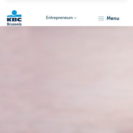
Entrepreneurs
menu
KBC
Entrepreneurs