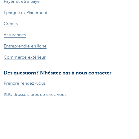
Payer et être payé
Épargne et Placements
Crédits
Assurances
Entreprendre en ligne
Commerce extérieur
Des questions? N'hésitez pas à nous contacter
Prendre rendez-vous
KBC Brussels près de chez vous
Une question? Un problème? Une plainte?
Card Stop 078 170 170
Signalez une fraude sur Internet