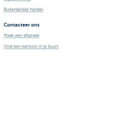
Buitenlandse handel
Contacteer ons
Maak een afspraak
Vind een kantoor in je buurt
Vraag? Probleem? Klacht?
Card Stop 078 170 170
Meld internetfraude
Let op, geld lenen kost ook geld.
®
Tarieven
Sitemap