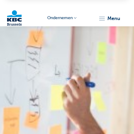
Ondernemen
menu
KBC
Ondernemers