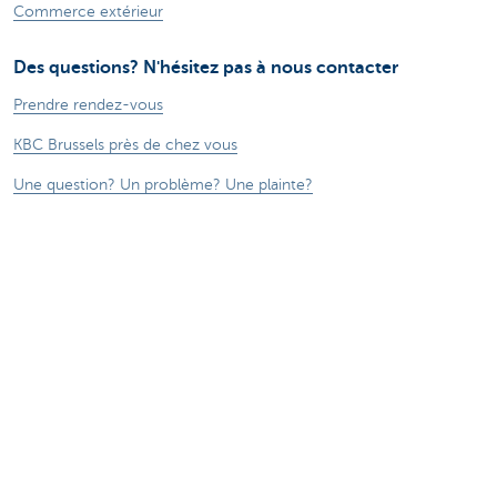
Commerce extérieur
Des questions? N'hésitez pas à nous contacter
Prendre rendez-vous
KBC Brussels près de chez vous
Une question? Un problème? Une plainte?
Card Stop 078 170 170
Signalez une fraude sur Internet
Attention, emprunter de l'argent coûte aussi
de l'argent.
®
Tarifs
Sitemap