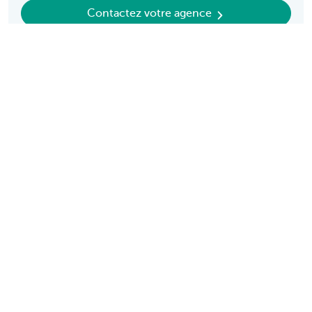
Contactez votre agence
Découvrez nos produits et services pour
entrepreneurs
Payer et être payé
Épargne et Placements
Crédits
Assurances