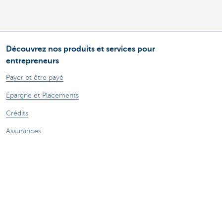
Découvrez nos produits et services pour
entrepreneurs
Payer et être payé
Épargne et Placements
Crédits
Assurances
Entreprendre en ligne
Commerce extérieur
Des questions? N'hésitez pas à nous contacter
Prendre rendez-vous