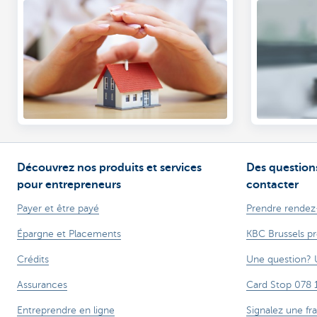
logique que vous souhaitiez protéger
et assurer ce patrimoine comme il se
doit. On ne sait jamais... Quelles sont
les assurances indispensables?
Découvrez nos produits et services
Des questions
pour entrepreneurs
contacter
Payer et être payé
Prendre rendez
Épargne et Placements
KBC Brussels p
Crédits
Une question? 
Assurances
Card Stop 078 
Entreprendre en ligne
Signalez une fr