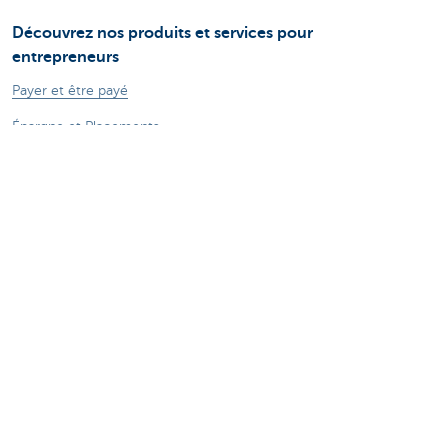
Découvrez nos produits et services pour
entrepreneurs
Payer et être payé
Épargne et Placements
Crédits
Assurances
Entreprendre en ligne
Commerce extérieur
Des questions? N'hésitez pas à nous contacter
Prendre rendez-vous
KBC Brussels près de chez vous
Une question? Un problème? Une plainte?