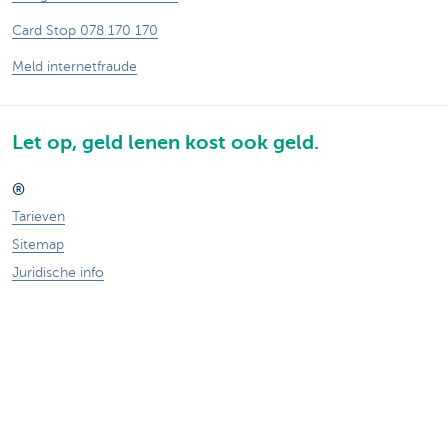
Card Stop 078 170 170
Meld internetfraude
Let op, geld lenen kost ook geld.
®
Tarieven
Sitemap
Juridische info
Documentatie
Contact
Responsible disclosure
Toegankelijkheid
Volg KBC op