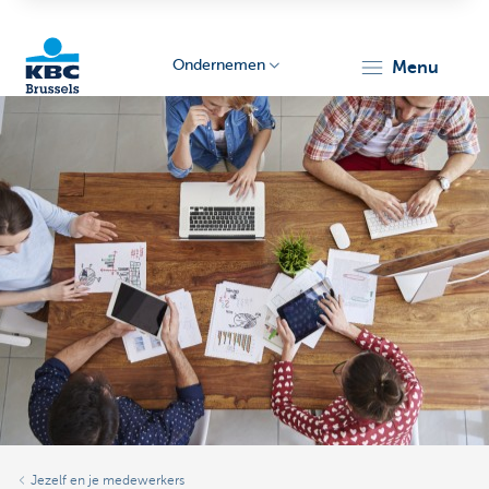
Ondernemen
menu
KBC
Ondernemers
Jezelf en je medewerkers