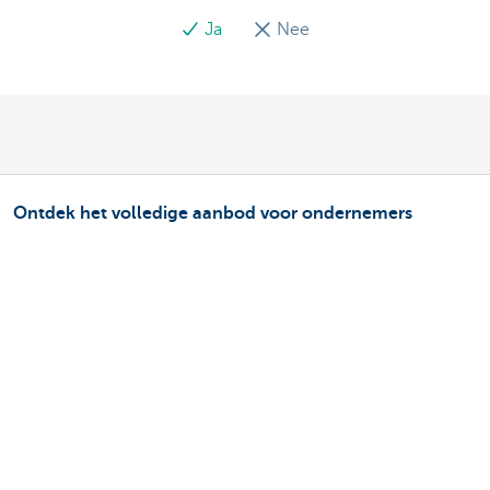
Ja
Nee
Ontdek het volledige aanbod voor ondernemers
Betalen en betaald worden
Sparen en beleggen
Kredieten
Verzekeringen
Mijn webshop
Buitenlandse handel