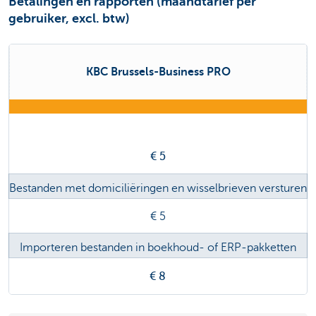
Betalingen en rapporten (maandtarief per
gebruiker, excl. btw)
KBC Brussels-Business PRO
€ 5
Bestanden met domiciliëringen en wisselbrieven versturen
€ 5
Importeren bestanden in boekhoud- of ERP-pakketten
(
CODA
-,
Swift
-, en CAMT-bestanden)
€ 8