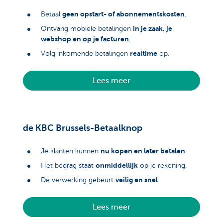
geen opstart- of abonnementskosten
Betaal
.
in je zaak, je
Ontvang mobiele betalingen
webshop en op je facturen
.
realtime
Volg inkomende betalingen
op.
Lees meer
de KBC Brussels-Betaalknop
nu kopen en later betalen
Je klanten kunnen
.
onmiddellijk
Het bedrag staat
op je rekening.
veilig en snel
De verwerking gebeurt
.
Lees meer