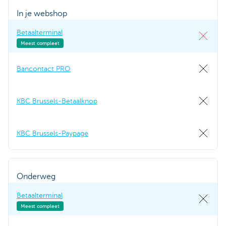
In je webshop
Betaalterminal
Meest compleet
Bancontact PRO
KBC Brussels-Betaalknop
KBC Brussels-Paypage
Onderweg
Betaalterminal
Meest compleet