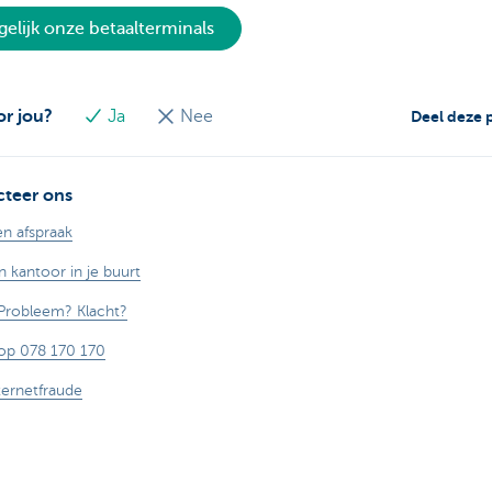
gelijk onze betaalterminals
or jou?
Ja
Nee
Deel deze 
teer ons
n afspraak
n kantoor in je buurt
Probleem? Klacht?
op 078 170 170
ternetfraude