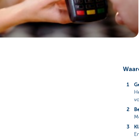
Ondernemers
Waar
Ge
He
vo
Be
Me
K
En