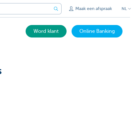
Maak een afspraak
NL
Word klant
Online Banking
s