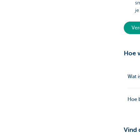
sm
je
Ver
Hoe 
Wat i
Hoe b
Vind 