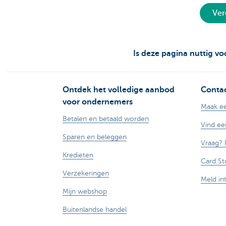
Ver
Is deze pagina nuttig vo
Ontdek het volledige aanbod
Contac
voor ondernemers
Maak ee
Betalen en betaald worden
Vind ee
Sparen en beleggen
Vraag? 
Kredieten
Card St
Verzekeringen
Meld in
Mijn webshop
Buitenlandse handel