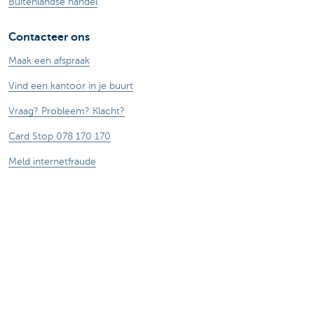
Buitenlandse handel
Contacteer ons
Maak een afspraak
Vind een kantoor in je buurt
Vraag? Probleem? Klacht?
Card Stop 078 170 170
Meld internetfraude
Let op, geld lenen kost ook geld.
®
Tarieven
Sitemap
Juridische info