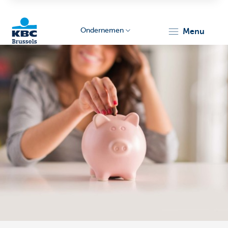
Ondernemen
menu
KBC
Ondernemers