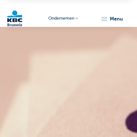
Ondernemen
menu
KBC
Ondernemers