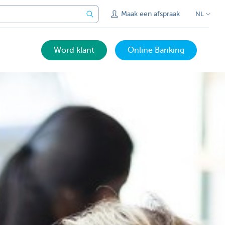
Maak een afspraak
NL
Word klant
Online Banking