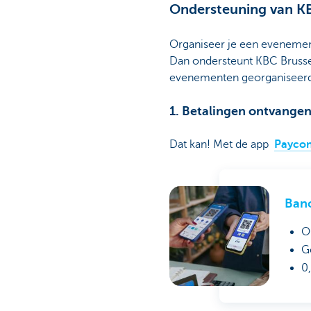
Ondersteuning van KB
Organiseer je een evenement
Dan ondersteunt KBC Brussels
evenementen georganiseerd
1. Betalingen ontvange
Dat kan! Met de app
Paycon
Ban
O
G
0