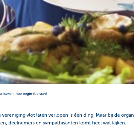
niseren: hoe begin ik eraan?
 vereniging vlot laten verlopen is één ding. Maar bij de organ
en, deelnemers en sympathisanten komt heel wat kijken.