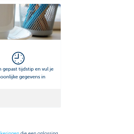
 gepast tijdstip en vul je
oonlijke gegevens in
ekeringen
die een oplossing