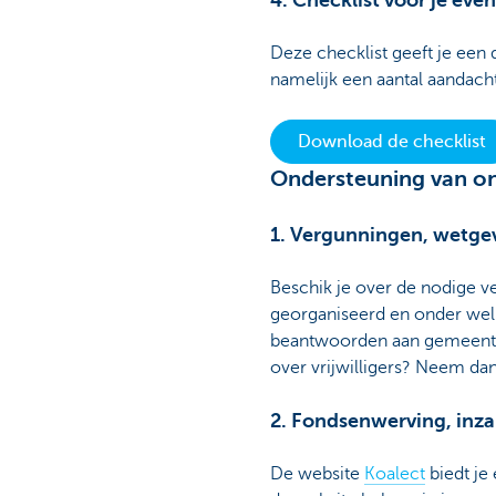
4. Checklist voor je ev
Deze checklist geeft je een d
namelijk een aantal aandacht
Download de checklist
Ondersteuning van on
1. Vergunningen, wetgevi
Beschik je over de nodige ve
georganiseerd en onder wel
beantwoorden aan gemeenteli
over vrijwilligers? Neem dan
2. Fondsenwerving, inza
De website
Koalect
biedt je