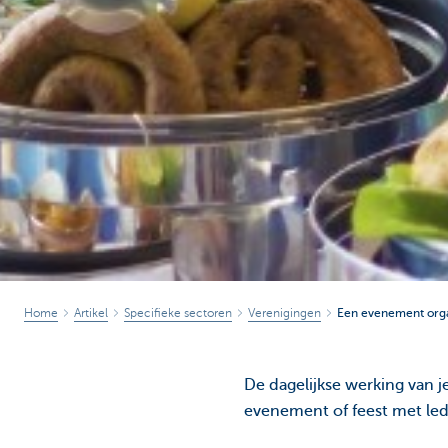
Home
Artikel
Specifieke sectoren
Verenigingen
Een evenement orga
De dagelijkse werking van je
evenement of feest met led