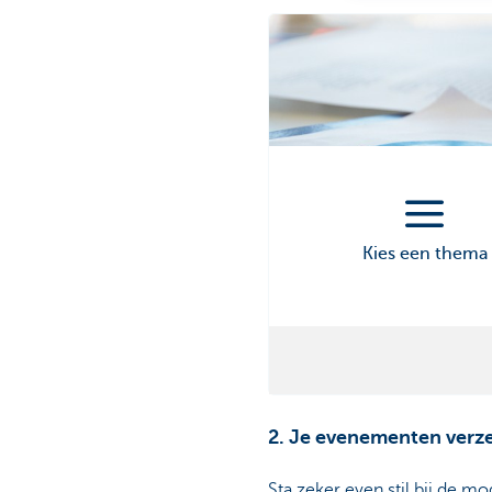
Kies een thema
2. Je evenementen verz
Sta zeker even stil bij de mo