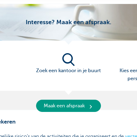
Interesse? Maak een afspraak.
Zoek een kantoor in je buurt
Kies een
pers
Maak een afspraak
ekeren
gelijke risico’s van de activiteiten die je organiseert en de
verz