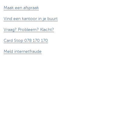
Maak een afspraak
Vind een kantoor in je buurt
Vraag? Probleem? Klacht?
Card Stop 078 170 170
Meld internetfraude
Let op, geld lenen kost ook geld.
®
Tarieven
Sitemap
Juridische info
Documentatie
Contact