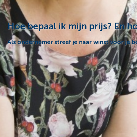
Hoe bepaal ik mijn prijs? En 
Als ondernemer streef je naar winst voor je bed