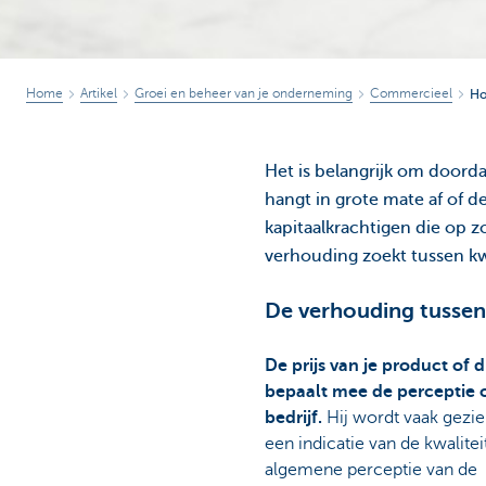
Home
Artikel
Groei en beheer van je onderneming
Commercieel
Ho
Het is belangrijk om doord
hangt in grote mate af of d
kapitaalkrachtigen die op z
verhouding zoekt tussen kwa
De verhouding tussen 
De prijs van je product of d
bepaalt mee de perceptie o
bedrijf.
Hij wordt vaak gezie
een indicatie van de kwalitei
algemene perceptie van de