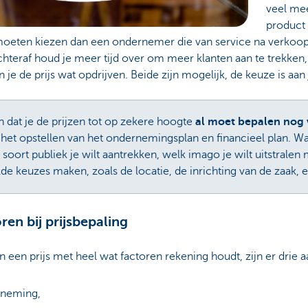
veel me
product 
s moeten kiezen dan een ondernemer die van service na verkoop
chteraf houd je meer tijd over om meer klanten aan te trekken
je de prijs wat opdrijven. Beide zijn mogelijk, de keuze is aan 
 dat je de prijzen tot op zekere hoogte
al moet bepalen nog v
 bij het opstellen van het ondernemingsplan en financieel plan. W
ort publiek je wilt aantrekken, welk imago je wilt uitstralen m
de keuzes maken, zoals de locatie, de inrichting van de zaak, 
ren bij prijsbepaling
n een prijs met heel wat factoren rekening houdt, zijn er drie
rneming,