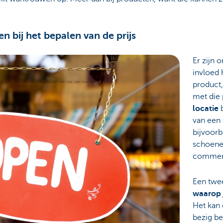
n bij het bepalen van de prijs
Er zijn 
invloed 
product
met die 
locatie
b
van een 
bijvoorb
schoene
commerc
Een twee
waarop 
Het kan 
bezig ben