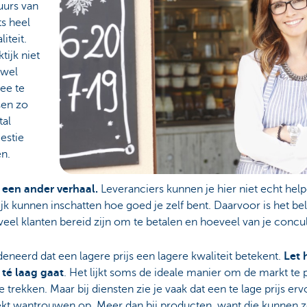
uurs van
ts heel
iteit.
tijk niet
 wel
ee te
sen zo
tal
estie
en.
et een ander verhaal.
Leveranciers kunnen je hier niet echt help
jk kunnen inschatten hoe goed je zelf bent. Daarvoor is het b
eveel klanten bereid zijn om te betalen en hoeveel van je concul
eneerd dat een lagere prijs een lagere kwaliteit betekent.
Let 
té laag gaat
. Het lijkt soms de ideale manier om de markt te 
e trekken. Maar bij diensten zie je vaak dat een te lage prijs er
kt wantrouwen op. Meer dan bij producten, want die kunnen 