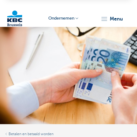
Ondernemen
menu
KBC
Ondernemers
Betalen en betaald worden