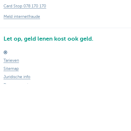
Card Stop 078 170 170
Meld internetfraude
Let op, geld lenen kost ook geld.
®
Tarieven
Sitemap
Juridische info
Documentatie
Contact
Responsible disclosure
Toegankelijkheid
Volg KBC op