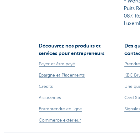
* World
Puits 
087. R
Luxemb
Découvrez nos produits et
Des qu
services pour entrepreneurs
contac
Payer et être payé
Prendre
Épargne et Placements
KBC Bru
Crédits
Une que
Assurances
Card St
Entreprendre en ligne
Signale
Commerce extérieur