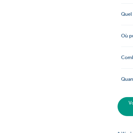
Quel 
Où pu
Combi
Quand
V