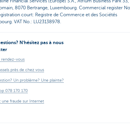
line Financial Services (Europe) S.A., Atrium Business Park 33,
Romain, 8070 Bertrange, Luxembourg. Commercial register No
egistration court: Registre de Commerce et des Sociétés
ourg. VAT No.: LU23138978.
estions? N'hésitez pas à nous
ter
 rendez-vous
ssels près de chez vous
stion? Un problème? Une plainte?
op 078 170 170
z une fraude sur Internet