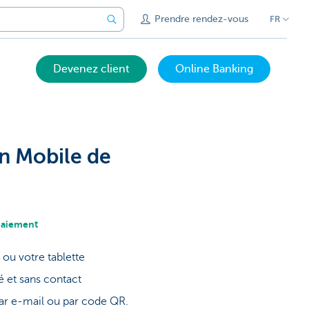
Prendre rendez-vous
FR
Devenez client
Online Banking
n Mobile de
paiement
ne ou votre tablette
é et sans contact
par e-mail ou par code QR.