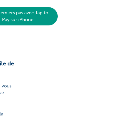
remiers pas avec Tap to
Pay sur iPhone
ile de
, vous
par
la