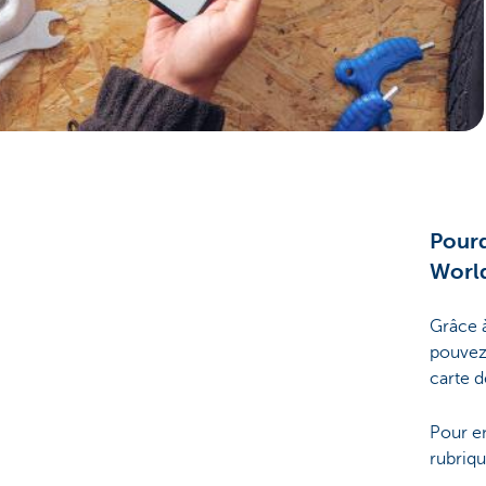
Entrepreneurs
Pourq
World
Grâce 
pouvez 
carte d
Pour en
rubriqu