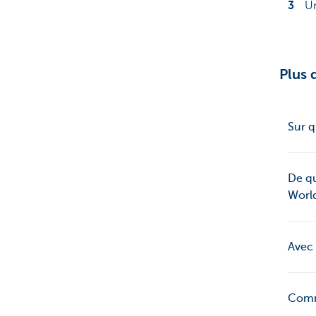
Un
Plus 
Sur q
De qu
World
Avec 
Comm