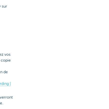
y sur
ez vos
 copie
in de
ding |
nverront
e.