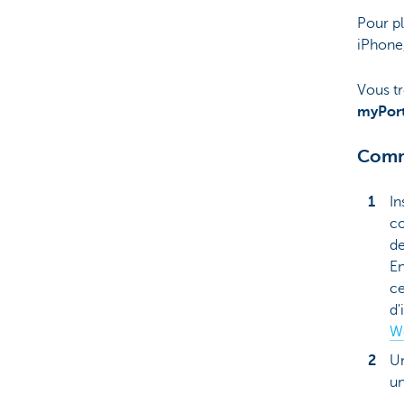
Pour pl
iPhone
Vous t
myPort
Comm
In
co
de
En
ce
d'
Wo
Un
un