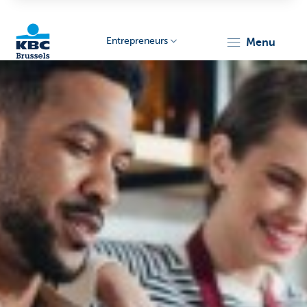
Entrepreneurs
menu
KBC
Entrepreneurs