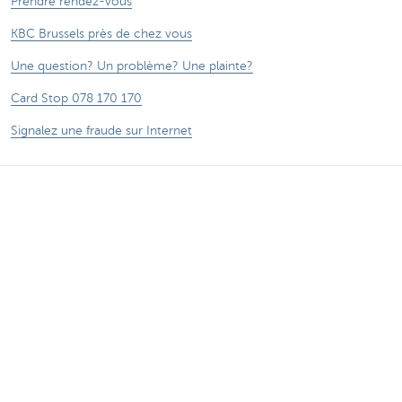
Prendre rendez-vous
KBC Brussels près de chez vous
Une question? Un problème? Une plainte?
Card Stop 078 170 170
Signalez une fraude sur Internet
Attention, emprunter de l'argent coûte aussi
de l'argent.
®
Tarifs
Sitemap
Informations légales
Contactez-nous
Documentation