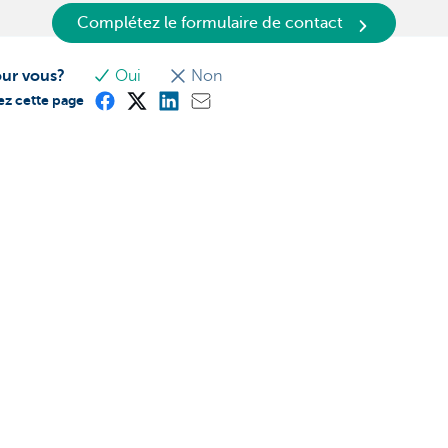
Complétez le formulaire de contact
our vous?
Oui
Non
ez cette page
? N'hésitez pas à nous
-vous
rès de chez vous
Un problème? Une plainte?
170 170
aude sur Internet