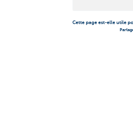
Cette page est-elle utile p
Partag
Découvrez nos produits et services
Des questions
pour entrepreneurs
contacter
Payer et être payé
Prendre rendez
Épargne et Placements
KBC Brussels p
Crédits
Une question? 
Assurances
Card Stop 078 
Entreprendre en ligne
Signalez une fr