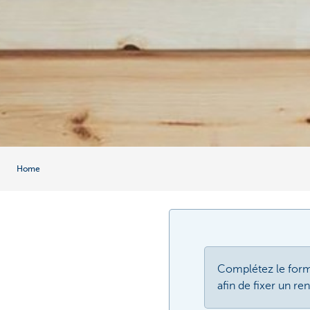
Home
Complétez le form
afin de fixer un r