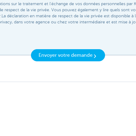
ations sur le traitement et l'échange de vos données personnelles pa
de respect de la vie privée. Vous pouvez également y lire quels sont 
La déclaration en matière de respect de la vie privée est disponible à l
rivacy, dans votre agence ou chez votre intermédiaire et est mise à jo
Envoyer votre demande
? N'hésitez pas à nous
-vous
rès de chez vous
Un problème? Une plainte?