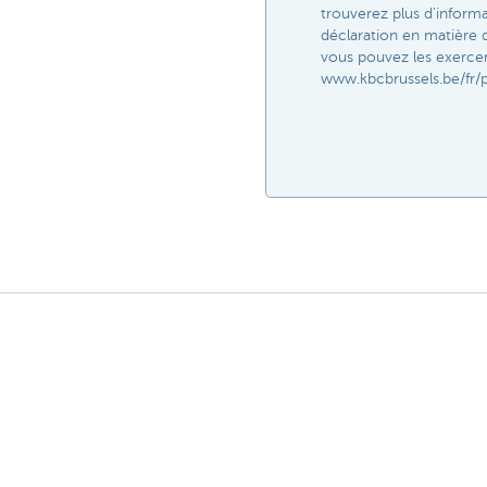
trouverez plus d'inform
déclaration en matière 
vous pouvez les exercer.
www.kbcbrussels.be/fr/p
Découvrez nos produits et services
Des questions
pour entrepreneurs
contacter
Payer et être payé
Prendre rendez
Épargne et Placements
KBC Brussels p
Crédits
Une question? 