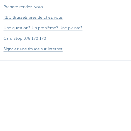
Prendre rendez-vous
KBC Brussels près de chez vous
Une question? Un problème? Une plainte?
Card Stop 078 170 170
Signalez une fraude sur Internet
Attention, emprunter de l'argent coûte aussi
de l'argent.
®
Tarifs
Sitemap
Informations légales
Contactez-nous