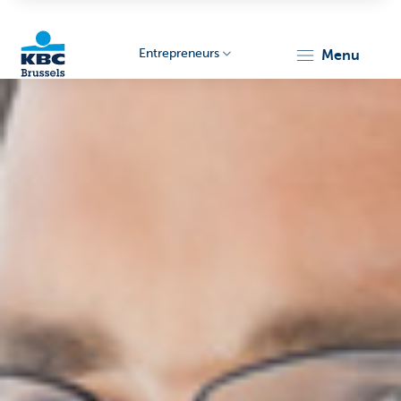
Entrepreneurs
menu
KBC
Entrepreneurs