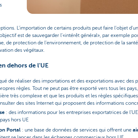
s
eptions. L'importation de certains produits peut faire l'objet d'
l'objectif est de sauvegarder l'«intérêt général», par exemple p
ue, de protection de l'environnement, de protection de la santé
vation des végétaux.
en dehors de l'UE
qué de réaliser des importations et des exportations avec des
opres règles. Tout ne peut pas être exporté vers tous les pays
atière très complexe et que les produits et les règles spécifiqu
sulter des sites Internet qui proposent des informations concr
ase
:
des informations pour les entreprises exportatrices de l'U
 pays hors UE
ion Portal
: une base de données de services qui offrent une
ai
itent se lancer dans les échanges commerciaux hors UE