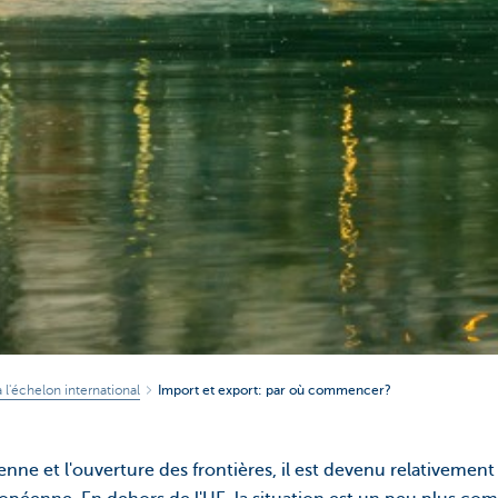
à l'échelon international
Import et export: par où commencer?
enne et l'ouverture des frontières, il est devenu relativement