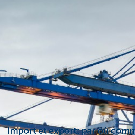
Entrepreneurs
Import et export: par où com