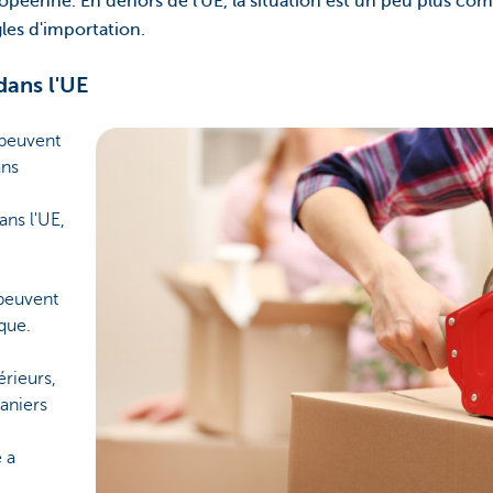
opéenne. En dehors de l'UE, la situation est un peu plus com
les d'importation.
dans l'UE
 peuvent
ans
ans l'UE,
 peuvent
que.
érieurs,
uaniers
 a