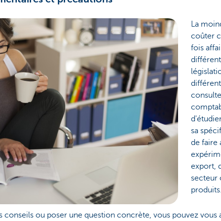
La moind
coûter c
fois aff
différen
législat
différent
consulte
comptabl
d'étudie
sa spécif
de faire
expérim
export,
secteur
produits
es conseils ou poser une question concrète, vous pouvez vous 